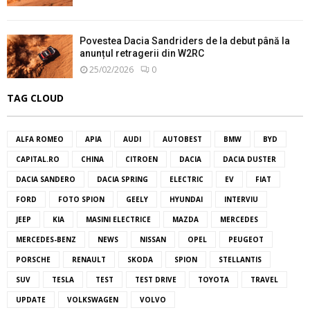
Povestea Dacia Sandriders de la debut până la
anunțul retragerii din W2RC
25/02/2026
0
TAG CLOUD
ALFA ROMEO
APIA
AUDI
AUTOBEST
BMW
BYD
CAPITAL.RO
CHINA
CITROEN
DACIA
DACIA DUSTER
DACIA SANDERO
DACIA SPRING
ELECTRIC
EV
FIAT
FORD
FOTO SPION
GEELY
HYUNDAI
INTERVIU
JEEP
KIA
MASINI ELECTRICE
MAZDA
MERCEDES
MERCEDES-BENZ
NEWS
NISSAN
OPEL
PEUGEOT
PORSCHE
RENAULT
SKODA
SPION
STELLANTIS
SUV
TESLA
TEST
TEST DRIVE
TOYOTA
TRAVEL
UPDATE
VOLKSWAGEN
VOLVO