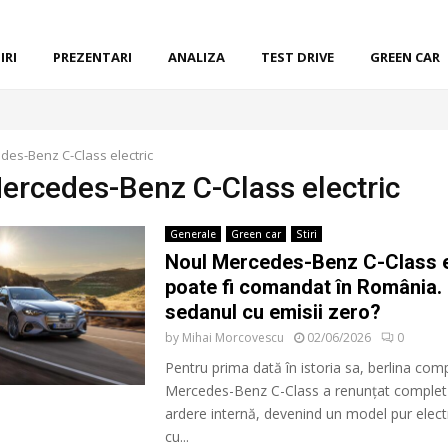
IRI
PREZENTARI
ANALIZA
TEST DRIVE
GREEN CAR
des-Benz C-Class electric
Mercedes-Benz C-Class electric
Generale
Green car
Stiri
Noul Mercedes-Benz C-Class e
poate fi comandat în România.
sedanul cu emisii zero?
by
Mihai Morcovescu
02/06/2026
0
Pentru prima dată în istoria sa, berlina com
Mercedes-Benz C-Class a renunțat complet 
ardere internă, devenind un model pur electr
cu...