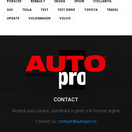
PORSCHE
RENAULT
SKODA
SPION
STELLANTIS
SUV
TESLA
TEST
TEST DRIVE
TOYOTA
TRAVEL
UPDATE
VOLKSWAGEN
VOLVO
CONTACT
Revistă auto lunară, distribuită în print și în format digital.
Contact us:
contact@autopro.ro