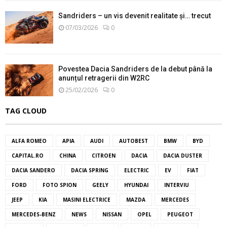
Sandriders – un vis devenit realitate și… trecut
07/03/2026
0
Povestea Dacia Sandriders de la debut până la
anunțul retragerii din W2RC
25/02/2026
0
TAG CLOUD
ALFA ROMEO
APIA
AUDI
AUTOBEST
BMW
BYD
CAPITAL.RO
CHINA
CITROEN
DACIA
DACIA DUSTER
DACIA SANDERO
DACIA SPRING
ELECTRIC
EV
FIAT
FORD
FOTO SPION
GEELY
HYUNDAI
INTERVIU
JEEP
KIA
MASINI ELECTRICE
MAZDA
MERCEDES
MERCEDES-BENZ
NEWS
NISSAN
OPEL
PEUGEOT