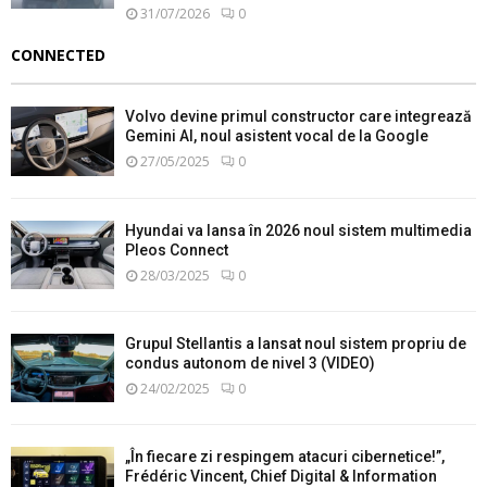
31/07/2026
0
CONNECTED
Volvo devine primul constructor care integrează
Gemini AI, noul asistent vocal de la Google
27/05/2025
0
Hyundai va lansa în 2026 noul sistem multimedia
Pleos Connect
28/03/2025
0
Grupul Stellantis a lansat noul sistem propriu de
condus autonom de nivel 3 (VIDEO)
24/02/2025
0
„În fiecare zi respingem atacuri cibernetice!”,
Frédéric Vincent, Chief Digital & Information