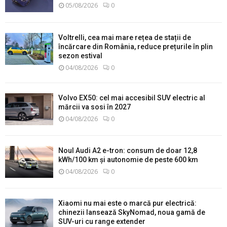
05/08/2026
0
Voltrelli, cea mai mare rețea de stații de
încărcare din România, reduce prețurile în plin
sezon estival
04/08/2026
0
Volvo EX50: cel mai accesibil SUV electric al
mărcii va sosi în 2027
04/08/2026
0
Noul Audi A2 e-tron: consum de doar 12,8
kWh/100 km și autonomie de peste 600 km
04/08/2026
0
Xiaomi nu mai este o marcă pur electrică:
chinezii lansează SkyNomad, noua gamă de
SUV-uri cu range extender