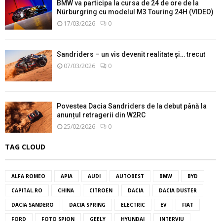
BMW va participa la cursa de 24 de ore de la
Nürburgring cu modelul M3 Touring 24H (VIDEO)
17/03/2026
0
Sandriders – un vis devenit realitate și… trecut
07/03/2026
0
Povestea Dacia Sandriders de la debut până la
anunțul retragerii din W2RC
25/02/2026
0
TAG CLOUD
ALFA ROMEO
APIA
AUDI
AUTOBEST
BMW
BYD
CAPITAL.RO
CHINA
CITROEN
DACIA
DACIA DUSTER
DACIA SANDERO
DACIA SPRING
ELECTRIC
EV
FIAT
FORD
FOTO SPION
GEELY
HYUNDAI
INTERVIU