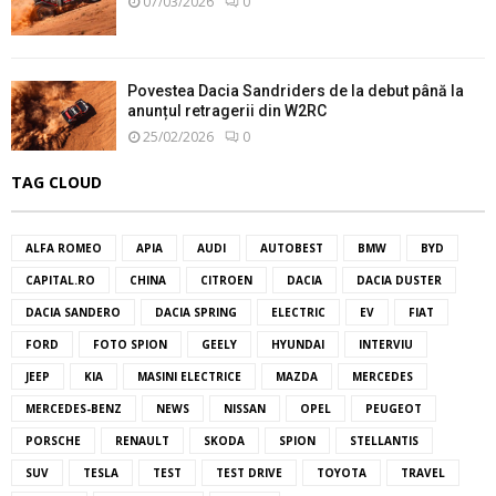
07/03/2026
0
Povestea Dacia Sandriders de la debut până la
anunțul retragerii din W2RC
25/02/2026
0
TAG CLOUD
ALFA ROMEO
APIA
AUDI
AUTOBEST
BMW
BYD
CAPITAL.RO
CHINA
CITROEN
DACIA
DACIA DUSTER
DACIA SANDERO
DACIA SPRING
ELECTRIC
EV
FIAT
FORD
FOTO SPION
GEELY
HYUNDAI
INTERVIU
JEEP
KIA
MASINI ELECTRICE
MAZDA
MERCEDES
MERCEDES-BENZ
NEWS
NISSAN
OPEL
PEUGEOT
PORSCHE
RENAULT
SKODA
SPION
STELLANTIS
SUV
TESLA
TEST
TEST DRIVE
TOYOTA
TRAVEL