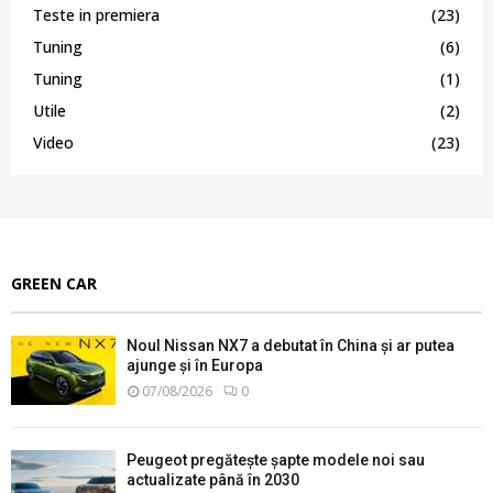
Teste in premiera
(23)
Tuning
(6)
Tuning
(1)
Utile
(2)
Video
(23)
GREEN CAR
Noul Nissan NX7 a debutat în China și ar putea
ajunge și în Europa
07/08/2026
0
Peugeot pregătește șapte modele noi sau
actualizate până în 2030