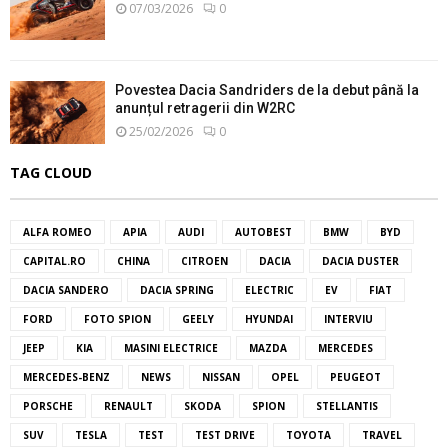
07/03/2026
0
Povestea Dacia Sandriders de la debut până la
anunțul retragerii din W2RC
25/02/2026
0
TAG CLOUD
ALFA ROMEO
APIA
AUDI
AUTOBEST
BMW
BYD
CAPITAL.RO
CHINA
CITROEN
DACIA
DACIA DUSTER
DACIA SANDERO
DACIA SPRING
ELECTRIC
EV
FIAT
FORD
FOTO SPION
GEELY
HYUNDAI
INTERVIU
JEEP
KIA
MASINI ELECTRICE
MAZDA
MERCEDES
MERCEDES-BENZ
NEWS
NISSAN
OPEL
PEUGEOT
PORSCHE
RENAULT
SKODA
SPION
STELLANTIS
SUV
TESLA
TEST
TEST DRIVE
TOYOTA
TRAVEL