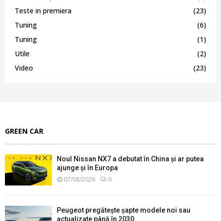
Teste in premiera
(23)
Tuning
(6)
Tuning
(1)
Utile
(2)
Video
(23)
GREEN CAR
Noul Nissan NX7 a debutat în China și ar putea
ajunge și în Europa
07/08/2026
0
Peugeot pregătește șapte modele noi sau
actualizate până în 2030