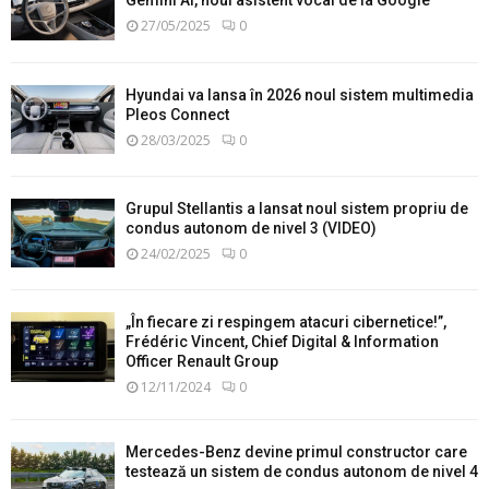
Gemini AI, noul asistent vocal de la Google
27/05/2025
0
Hyundai va lansa în 2026 noul sistem multimedia
Pleos Connect
28/03/2025
0
Grupul Stellantis a lansat noul sistem propriu de
condus autonom de nivel 3 (VIDEO)
24/02/2025
0
„În fiecare zi respingem atacuri cibernetice!”,
Frédéric Vincent, Chief Digital & Information
Officer Renault Group
12/11/2024
0
Mercedes-Benz devine primul constructor care
testează un sistem de condus autonom de nivel 4