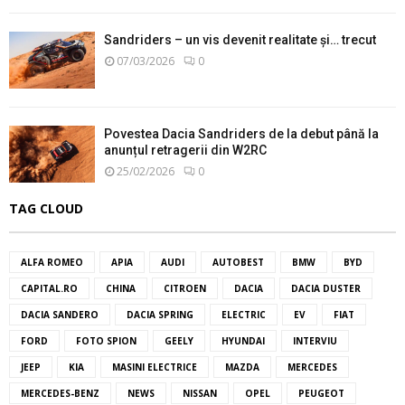
Sandriders – un vis devenit realitate și… trecut
07/03/2026
0
Povestea Dacia Sandriders de la debut până la
anunțul retragerii din W2RC
25/02/2026
0
TAG CLOUD
ALFA ROMEO
APIA
AUDI
AUTOBEST
BMW
BYD
CAPITAL.RO
CHINA
CITROEN
DACIA
DACIA DUSTER
DACIA SANDERO
DACIA SPRING
ELECTRIC
EV
FIAT
FORD
FOTO SPION
GEELY
HYUNDAI
INTERVIU
JEEP
KIA
MASINI ELECTRICE
MAZDA
MERCEDES
MERCEDES-BENZ
NEWS
NISSAN
OPEL
PEUGEOT