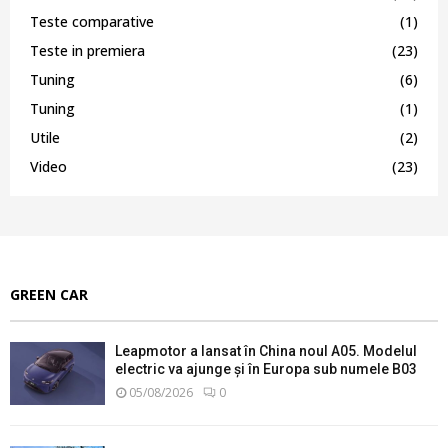
Teste comparative
(1)
Teste in premiera
(23)
Tuning
(6)
Tuning
(1)
Utile
(2)
Video
(23)
GREEN CAR
Leapmotor a lansat în China noul A05. Modelul
electric va ajunge și în Europa sub numele B03
05/08/2026
0