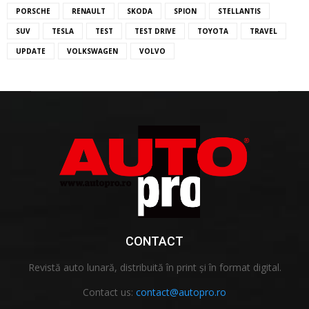
PORSCHE
RENAULT
SKODA
SPION
STELLANTIS
SUV
TESLA
TEST
TEST DRIVE
TOYOTA
TRAVEL
UPDATE
VOLKSWAGEN
VOLVO
CONTACT
Revistă auto lunară, distribuită în print și în format digital.
Contact us:
contact@autopro.ro