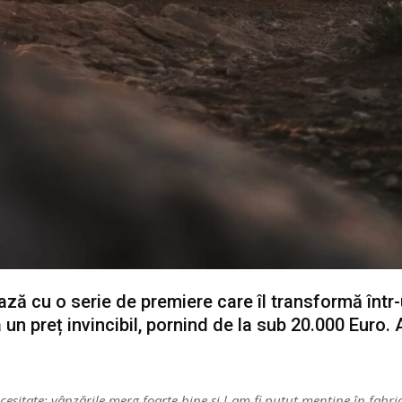
ză cu o serie de premiere care îl transformă într-
un preț invincibil, pornind de la sub 20.000 Euro. 
cesitate; vânzările merg foarte bine și l-am fi putut menține în fabric