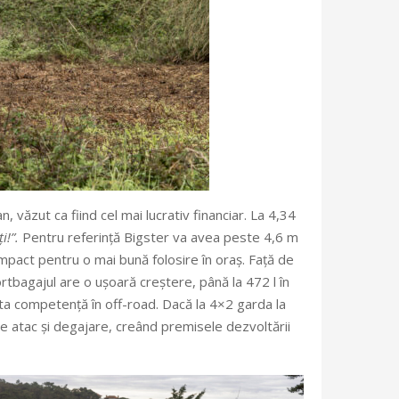
ăzut ca fiind cel mai lucrativ financiar. La 4,34
i!”.
Pentru referință Bigster va avea peste 4,6 m
ompact pentru o mai bună folosire în oraș. Față de
tbagajul are o ușoară creștere, până la 472 l în
uta competență în off-road. Dacă la 4×2 garda la
 atac și degajare, creând premisele dezvoltării