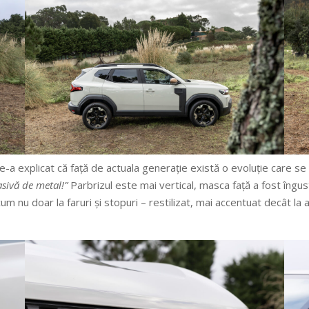
 explicat că față de actuala generație există o evoluție care se fa
asivă de metal!”
Parbrizul este mai vertical, masca față a fost îng
um nu doar la faruri și stopuri – restilizat, mai accentuat decât la ac