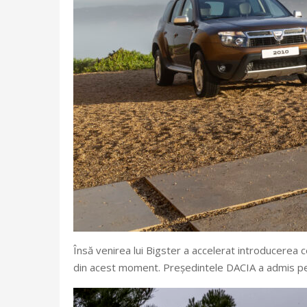
Însă venirea lui Bigster a accelerat introducerea 
din acest moment. Președintele DACIA a admis pent