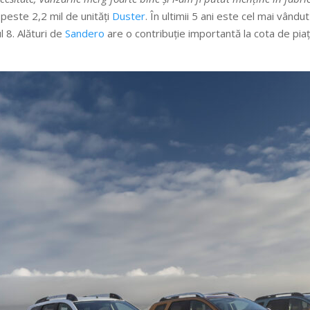
peste 2,2 mil de unități
Duster
. În ultimii 5 ani este cel mai vându
l 8. Alături de
Sandero
are o contribuție importantă la cota de piaț