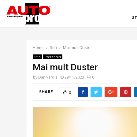
ST
Home
Stiri
Mai mult Duster
Stiri
Prezentari
Mai mult Duster
by
Dan Vardie
29/11/2023
0
SHARE
0