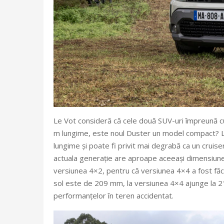
Le Vot consideră că cele două SUV-uri împreună cu
m lungime, este noul Duster un model compact? 
lungime și poate fi privit mai degrabă ca un cruise
actuala generație are aproape aceeași dimensiune, 
versiunea 4×2, pentru că versiunea 4×4 a fost făcu
sol este de 209 mm, la versiunea 4×4 ajunge la 2
performanțelor în teren accidentat.