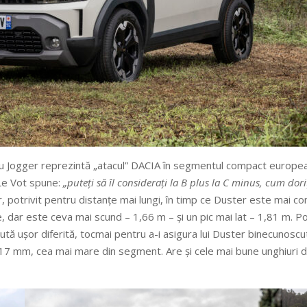
 Jogger reprezintă „atacul” DACIA în segmentul compact european, v
Le Vot spune:
„puteți să îl considerați la B plus la C minus, cum doriț
r, potrivit pentru distanțe mai lungi, în timp ce Duster este mai c
dar este ceva mai scund – 1,66 m – și un pic mai lat – 1,81 m. Por
tă ușor diferită, tocmai pentru a-i asigura lui Duster binecunosc
17 mm, cea mai mare din segment. Are și cele mai bune unghiuri de