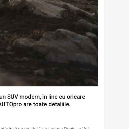
un SUV modern, în line cu oricare
AUTOpro are toate detaliile.
ație încă un an, doi.”
, ne spunea Denis Le Vot,