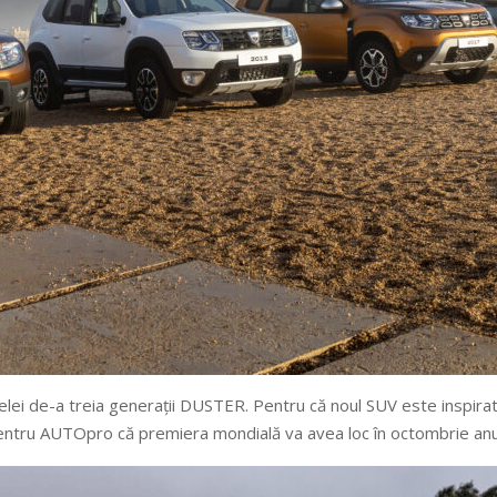
celei de-a treia generații DUSTER. Pentru că noul SUV este inspir
ru AUTOpro că premiera mondială va avea loc în octombrie anul vi