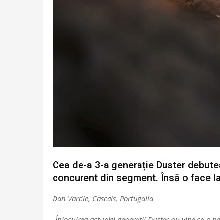
Cea de-a 3-a generație Duster debutea
concurent din segment. Însă o face la 
Dan Vardie, Cascais, Portugalia
„Înlocuirea actualei generații Duster nu vine ca o ne