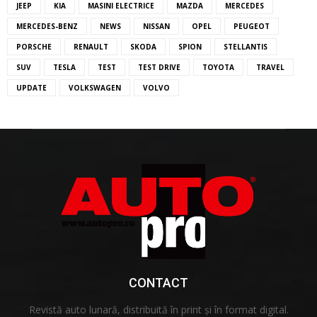
JEEP
KIA
MASINI ELECTRICE
MAZDA
MERCEDES
MERCEDES-BENZ
NEWS
NISSAN
OPEL
PEUGEOT
PORSCHE
RENAULT
SKODA
SPION
STELLANTIS
SUV
TESLA
TEST
TEST DRIVE
TOYOTA
TRAVEL
UPDATE
VOLKSWAGEN
VOLVO
CONTACT
Revistă auto lunară, distribuită în print și în format digital.