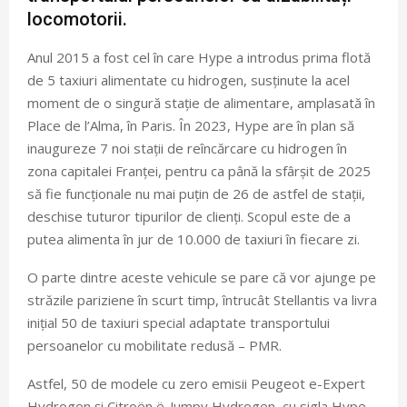
locomotorii.
Anul 2015 a fost cel în care Hype a introdus prima flotă
de 5 taxiuri alimentate cu hidrogen, susținute la acel
moment de o singură stație de alimentare, amplasată în
Place de l’Alma, în Paris. În 2023, Hype are în plan să
inaugureze 7 noi stații de reîncărcare cu hidrogen în
zona capitalei Franței, pentru ca până la sfârșit de 2025
să fie funcționale nu mai puțin de 26 de astfel de stații,
deschise tuturor tipurilor de clienți. Scopul este de a
putea alimenta în jur de 10.000 de taxiuri în fiecare zi.
O parte dintre aceste vehicule se pare că vor ajunge pe
străzile pariziene în scurt timp, întrucât Stellantis va livra
inițial 50 de taxiuri special adaptate transportului
persoanelor cu mobilitate redusă – PMR.
Astfel, 50 de modele cu zero emisii Peugeot e-Expert
Hydrogen și Citroën ë-Jumpy Hydrogen, cu sigla Hype,