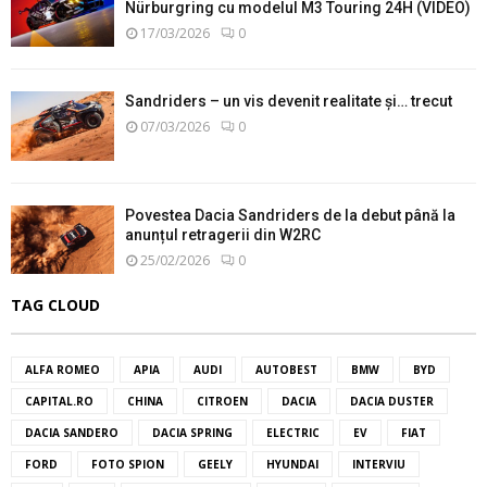
Nürburgring cu modelul M3 Touring 24H (VIDEO)
17/03/2026
0
Sandriders – un vis devenit realitate și… trecut
07/03/2026
0
Povestea Dacia Sandriders de la debut până la
anunțul retragerii din W2RC
25/02/2026
0
TAG CLOUD
ALFA ROMEO
APIA
AUDI
AUTOBEST
BMW
BYD
CAPITAL.RO
CHINA
CITROEN
DACIA
DACIA DUSTER
DACIA SANDERO
DACIA SPRING
ELECTRIC
EV
FIAT
FORD
FOTO SPION
GEELY
HYUNDAI
INTERVIU