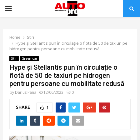
PRIMARY
MENU
Home
Stiri
Hype și Stellantis pun în circulație o flotă de 50 de taxiuri pe
hidrogen pentru persoane cu mobilitate redusă
Stiri
Green car
Hype și Stellantis pun în circulație o
flotă de 50 de taxiuri pe hidrogen
pentru persoane cu mobilitate redusă
by
Darius Pana
12/06/2023
0
SHARE
1