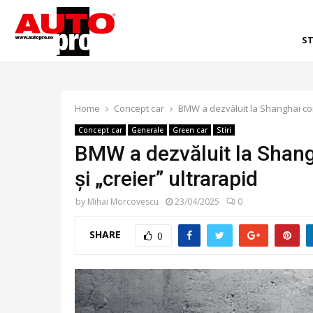
ST
Home
Concept car
BMW a dezvăluit la Shanghai conc
Concept car
Generale
Green car
Stiri
BMW a dezvăluit la Shangh
și „creier” ultrarapid
by
Mihai Morcovescu
23/04/2025
0
SHARE
0