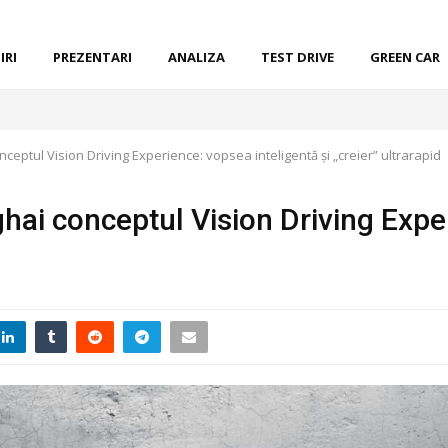
IRI
PREZENTARI
ANALIZA
TEST DRIVE
GREEN CAR
eptul Vision Driving Experience: vopsea inteligentă și „creier” ultrarapid
ai conceptul Vision Driving Exper