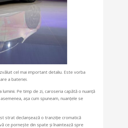
zvăluit cel mai important detaliu. Este vorba
are a bateriei.
a luminii. Pe timp de zi, caroseria capătă o nuanță
. De asemenea, așa cum spuneam, nuanțele se
est strat declanșează o tranziție cromatică
ivă ce pornește din spate și înaintează spre