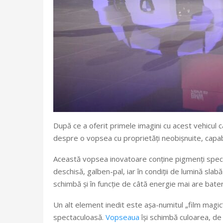
După ce a oferit primele imagini cu acest vehicul 
despre o vopsea cu proprietăți neobișnuite, capabil
Această vopsea inovatoare conține pigmenți speciali
deschisă, galben-pal, iar în condiții de lumină s
schimbă și în funcție de câtă energie mai are bater
Un alt element inedit este așa-numitul „film magic
spectaculoasă.
Vopseaua
își schimbă culoarea, de