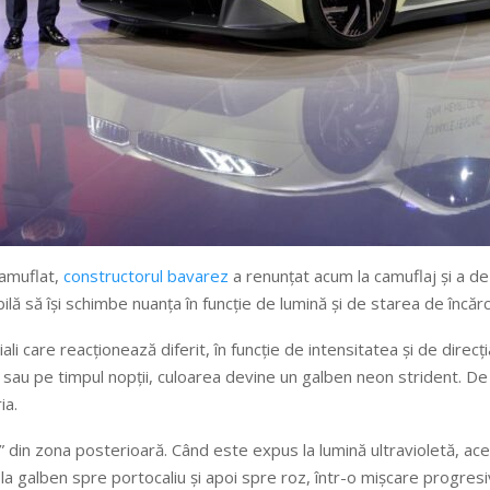
camuflat,
constructorul bavarez
a renunțat acum la camuflaj și a de
ă să își schimbe nuanța în funcție de lumină și de starea de încărc
 care reacționează diferit, în funcție de intensitatea și de direcți
labă sau pe timpul nopții, culoarea devine un galben neon strident
ia.
” din zona posterioară. Când este expus la lumină ultravioletă, ac
 la galben spre portocaliu și apoi spre roz, într-o mișcare progres