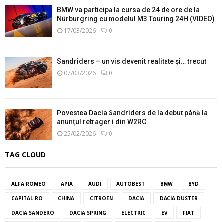
BMW va participa la cursa de 24 de ore de la
Nürburgring cu modelul M3 Touring 24H (VIDEO)
17/03/2026
0
Sandriders – un vis devenit realitate și… trecut
07/03/2026
0
Povestea Dacia Sandriders de la debut până la
anunțul retragerii din W2RC
25/02/2026
0
TAG CLOUD
ALFA ROMEO
APIA
AUDI
AUTOBEST
BMW
BYD
CAPITAL.RO
CHINA
CITROEN
DACIA
DACIA DUSTER
DACIA SANDERO
DACIA SPRING
ELECTRIC
EV
FIAT