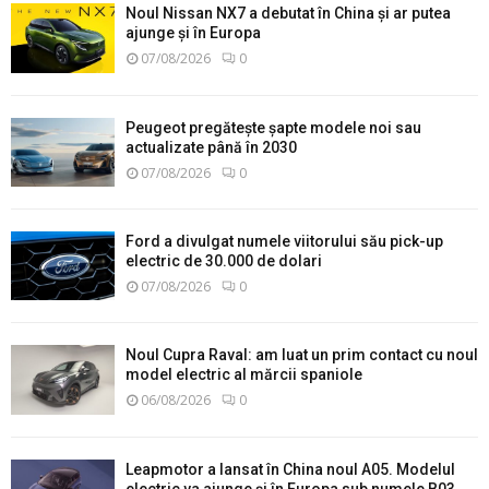
Noul Nissan NX7 a debutat în China și ar putea
ajunge și în Europa
07/08/2026
0
Peugeot pregătește șapte modele noi sau
actualizate până în 2030
07/08/2026
0
Ford a divulgat numele viitorului său pick-up
electric de 30.000 de dolari
07/08/2026
0
Noul Cupra Raval: am luat un prim contact cu noul
model electric al mărcii spaniole
06/08/2026
0
Leapmotor a lansat în China noul A05. Modelul
electric va ajunge și în Europa sub numele B03