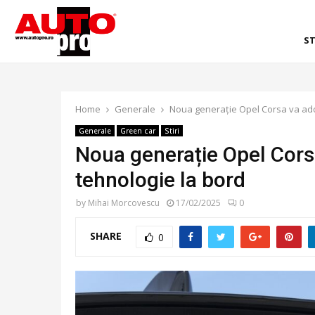
ST
Home
Generale
Noua generație Opel Corsa va ado
Generale
Green car
Stiri
Noua generație Opel Cors
tehnologie la bord
by
Mihai Morcovescu
17/02/2025
0
SHARE
0