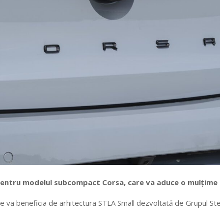
 pentru modelul subcompact Corsa, care va aduce o mulțime 
 va beneficia de arhitectura STLA Small dezvoltată de Grupul Stella