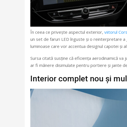
În ceea ce privește aspectul exterior,
viitorul Cor
un set de faruri LED înguste și o reinterpretare a 
luminoase care vor accentua designul capotei și al
Sursa citată susține că eficiența aerodinamică va juc
ar fi mânere disimulate pentru portiere și jante 
Interior complet nou și mu