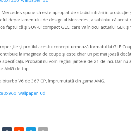
rcedes spune că este apropiat de stadiul intrării în producţie şi
ful departamentului de design al Mercedes, a subliniat că acest 
ce faptul că şi SUV-ul compact GLC, care va înlocui actualul GLK ş
proporţiile şi profilul acestui concept urmează formatul lui GLE C
tribuie la imaginea de coupe şi este chiar un pic mai joasă decât
specificaţii. Probabil nu vom regăsi jantele de 21 de inci. Dar nu a
une AMG de top.
rea biturbo V6 de 367 CP, împrumutată din gama AMG.