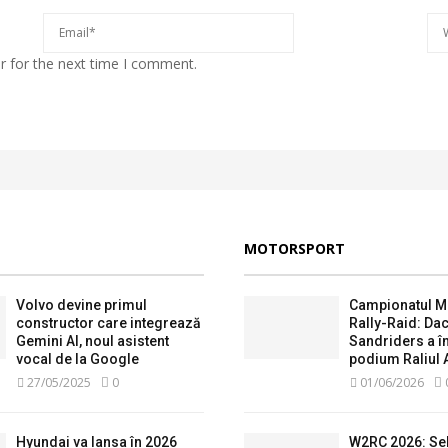
r for the next time I comment.
MOTORSPORT
Volvo devine primul
Campionatul M
constructor care integrează
Rally-Raid: Dac
Gemini AI, noul asistent
Sandriders a î
vocal de la Google
podium Raliul 
27/05/2025
0
01/06/2026
Hyundai va lansa în 2026
W2RC 2026: Se