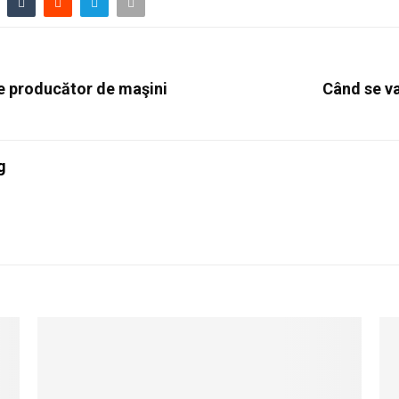
re producător de maşini
Când se va
g