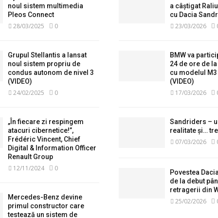
noul sistem multimedia
a câștigat Raliu
Pleos Connect
cu Dacia Sandr
28/03/2025
0
23/03/2026
Grupul Stellantis a lansat
BMW va partici
noul sistem propriu de
24 de ore de l
condus autonom de nivel 3
cu modelul M3
(VIDEO)
(VIDEO)
24/02/2025
0
17/03/2026
„În fiecare zi respingem
Sandriders – u
atacuri cibernetice!”,
realitate și… tr
Frédéric Vincent, Chief
07/03/2026
Digital & Information Officer
Renault Group
12/11/2024
0
Povestea Daci
de la debut pân
retragerii din
Mercedes-Benz devine
25/02/2026
primul constructor care
testează un sistem de