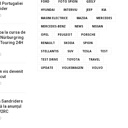
FORD
FOTO SPION
GEELY
l Portugaliei
ider
HYUNDAI
INTERVIU
JEEP
KIA
0
MASINI ELECTRICE
MAZDA
MERCEDES
MERCEDES-BENZ
NEWS
NISSAN
pa la cursa de
OPEL
PEUGEOT
PORSCHE
a Nürburgring
 Touring 24H
RENAULT
SKODA
SPION
STELLANTIS
SUV
TESLA
TEST
0
TEST DRIVE
TOYOTA
TRAVEL
UPDATE
VOLKSWAGEN
VOLVO
n vis devenit
ecut
0
a Sandriders
ă la anunțul
 W2RC
0