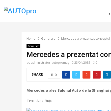
S
Home
Generale
Mercedes a prezentat conceptul
Generale
Mercedes a prezentat co
by
administrator_autopromag
23/04/2015
0
SHARE
0
Mercedes a ales Salonul Auto de la Shanghai 
Text: Alex Buţu