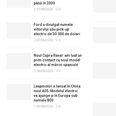
până în 2030
07/08/2026
0
Ford a divulgat numele
viitorului său pick-up
electric de 30.000 de dolari
07/08/2026
0
Noul Cupra Raval: am luat un
prim contact cu noul model
electric al mărcii spaniole
06/08/2026
0
Leapmotor a lansat în China
noul A05. Modelul electric
va ajunge și în Europa sub
numele B03
05/08/2026
0