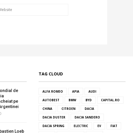
TAG CLOUD
ondial de
ALFA ROMEO
APIA
AUDI
ia
AUTOBEST
BMW
BYD
CAPITAL.RO
ncheiat pe
Argentinei
CHINA
CITROEN
DACIA
0
DACIA DUSTER
DACIA SANDERO
DACIA SPRING
ELECTRIC
EV
FIAT
bastien Loeb