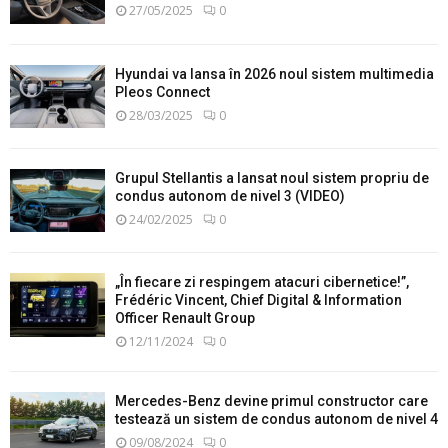
27/05/2025
0
Hyundai va lansa în 2026 noul sistem multimedia
Pleos Connect
28/03/2025
0
Grupul Stellantis a lansat noul sistem propriu de
condus autonom de nivel 3 (VIDEO)
24/02/2025
0
„În fiecare zi respingem atacuri cibernetice!”,
Frédéric Vincent, Chief Digital & Information
Officer Renault Group
12/11/2024
0
Mercedes-Benz devine primul constructor care
testează un sistem de condus autonom de nivel 4
09/08/2024
0