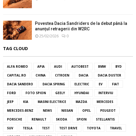
Povestea Dacia Sandriders de la debut până la
anunțul retragerii din W2RC
25/02/2026
0
TAG CLOUD
ALFA ROMEO
APIA
AUDI
AUTOBEST
BMW
BYD
CAPITAL.RO
CHINA
CITROEN
DACIA
DACIA DUSTER
DACIA SANDERO
DACIA SPRING
ELECTRIC
EV
FIAT
FORD
FOTO SPION
GEELY
HYUNDAI
INTERVIU
JEEP
KIA
MASINI ELECTRICE
MAZDA
MERCEDES
MERCEDES-BENZ
NEWS
NISSAN
OPEL
PEUGEOT
PORSCHE
RENAULT
SKODA
SPION
STELLANTIS
SUV
TESLA
TEST
TEST DRIVE
TOYOTA
TRAVEL