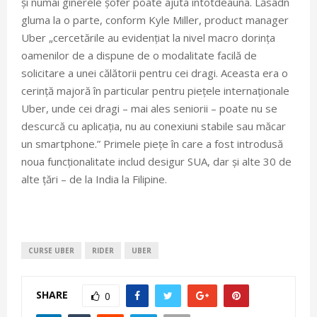
și numai ginerele șofer poate ajuta întotdeauna. Lăsâdn
gluma la o parte, conform Kyle Miller, product manager
Uber „cercetările au evidențiat la nivel macro dorința
oamenilor de a dispune de o modalitate facilă de
solicitare a unei călătorii pentru cei dragi. Aceasta era o
cerință majoră în particular pentru piețele internaționale
Uber, unde cei dragi – mai ales seniorii – poate nu se
descurcă cu aplicația, nu au conexiuni stabile sau măcar
un smartphone.” Primele piețe în care a fost introdusă
noua funcționalitate includ desigur SUA, dar și alte 30 de
alte țări – de la India la Filipine.
CURSE UBER
RIDER
UBER
SHARE
0