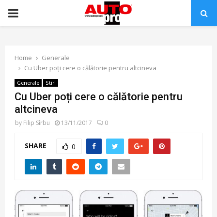
PRIMARY
MENU
Home
Generale
Cu Uber poți cere o călătorie pentru altcineva
Generale
Stiri
Cu Uber poți cere o călătorie pentru
altcineva
by
Filip Sîrbu
13/11/2017
0
SHARE
0