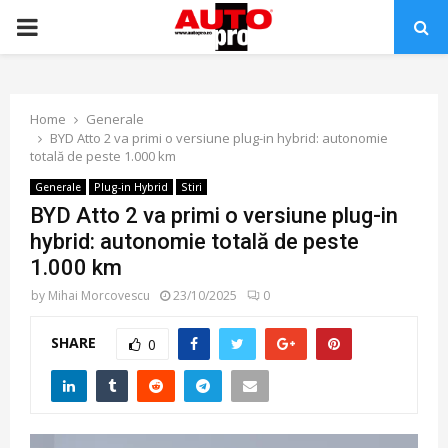
PRIMARY
MENU
Home
Generale
BYD Atto 2 va primi o versiune plug-in hybrid: autonomie
totală de peste 1.000 km
Generale
Plug-in Hybrid
Stiri
BYD Atto 2 va primi o versiune plug-in
hybrid: autonomie totală de peste
1.000 km
by
Mihai Morcovescu
23/10/2025
0
SHARE
0