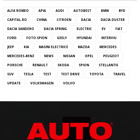
ALFA ROMEO
APIA
AUDI
AUTOBEST
BMW
BYD
CAPITAL.RO
CHINA
CITROEN
DACIA
DACIA DUSTER
DACIA SANDERO
DACIA SPRING
ELECTRIC
EV
FIAT
FORD
FOTO SPION
GEELY
HYUNDAI
INTERVIU
JEEP
KIA
MASINI ELECTRICE
MAZDA
MERCEDES
MERCEDES-BENZ
NEWS
NISSAN
OPEL
PEUGEOT
PORSCHE
RENAULT
SKODA
SPION
STELLANTIS
SUV
TESLA
TEST
TEST DRIVE
TOYOTA
TRAVEL
UPDATE
VOLKSWAGEN
VOLVO