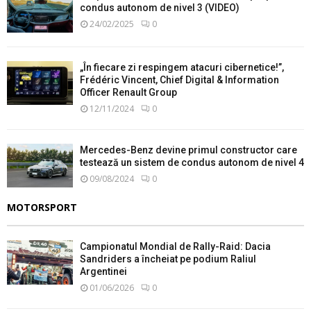
condus autonom de nivel 3 (VIDEO)
24/02/2025
0
„În fiecare zi respingem atacuri cibernetice!”,
Frédéric Vincent, Chief Digital & Information
Officer Renault Group
12/11/2024
0
Mercedes-Benz devine primul constructor care
testează un sistem de condus autonom de nivel 4
09/08/2024
0
MOTORSPORT
Campionatul Mondial de Rally-Raid: Dacia
Sandriders a încheiat pe podium Raliul
Argentinei
01/06/2026
0