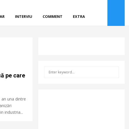
CAR
INTERVIU
COMMENT
EXTRA
S
S
că pe care
e
a
E
r
c
A
 an una dintre
h
anizări
f
R
o
 industria...
r
C
: