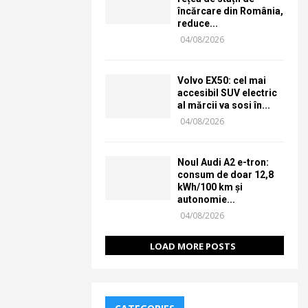
încărcare din România,
reduce...
04/08/2026
Volvo EX50: cel mai
accesibil SUV electric
al mărcii va sosi în...
04/08/2026
Noul Audi A2 e-tron:
consum de doar 12,8
kWh/100 km și
autonomie...
04/08/2026
LOAD MORE POSTS