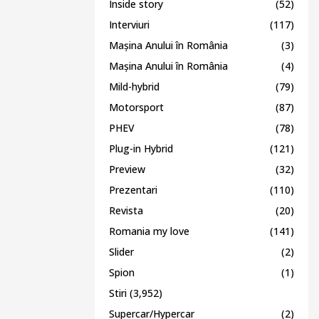
Inside story
(52)
Interviuri
(117)
Mașina Anului în România
(3)
Mașina Anului în România
(4)
Mild-hybrid
(79)
Motorsport
(87)
PHEV
(78)
Plug-in Hybrid
(121)
Preview
(32)
Prezentari
(110)
Revista
(20)
Romania my love
(141)
Slider
(2)
Spion
(1)
Stiri
(3,952)
Supercar/Hypercar
(2)