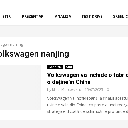
STIRI
PREZENTARI
ANALIZA
TEST DRIVE
GREEN 
agen nanjing
volkswagen nanjing
Generale
Stiri
Volkswagen va închide o fabri
o deține în China
by
Mihai Morcovescu
15/07/2025
0
Volkswagen va închidepână la finalul acestui
uzinele sale din China, ca parte a unei reorg
strategice dictată de schimbările profunde din