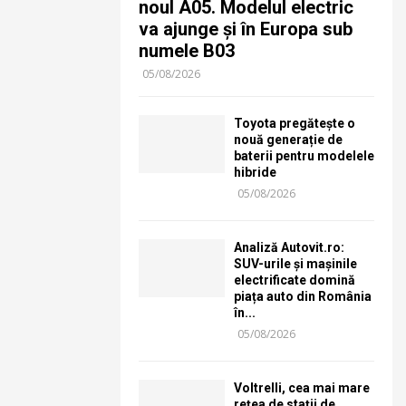
noul A05. Modelul electric
va ajunge și în Europa sub
numele B03
05/08/2026
Toyota pregătește o
nouă generație de
baterii pentru modelele
hibride
05/08/2026
Analiză Autovit.ro:
SUV-urile și mașinile
electrificate domină
piața auto din România
în...
05/08/2026
Voltrelli, cea mai mare
rețea de stații de