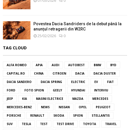
07/03/2026
0
Povestea Dacia Sandriders de la debut până la
anunțul retragerii din W2RC
25/02/2026
0
TAG CLOUD
ALFA ROMEO
APIA
AUDI
AUTOBEST
BMW
BYD
CAPITAL.RO
CHINA
CITROEN
DACIA
DACIA DUSTER
DACIA SANDERO
DACIA SPRING
ELECTRIC
EV
FIAT
FORD
FOTO SPION
GEELY
HYUNDAI
INTERVIU
JEEP
KIA
MASINI ELECTRICE
MAZDA
MERCEDES
MERCEDES-BENZ
NEWS
NISSAN
OPEL
PEUGEOT
PORSCHE
RENAULT
SKODA
SPION
STELLANTIS
SUV
TESLA
TEST
TEST DRIVE
TOYOTA
TRAVEL