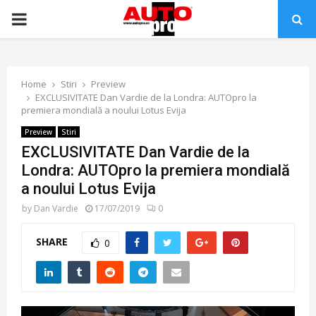
PRIMARY
MENU
Home
Stiri
Preview
EXCLUSIVITATE Dan Vardie de la Londra: AUTOpro la
premiera mondială a noului Lotus Evija
Preview
Stiri
EXCLUSIVITATE Dan Vardie de la
Londra: AUTOpro la premiera mondială
a noului Lotus Evija
by
Dan Vardie
17/07/2019
0
SHARE
0