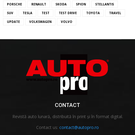
PORSCHE
RENAULT
SKODA
SPION
STELLANTIS
SUV
TESLA
TEST
TEST DRIVE
TOYOTA
TRAVEL
UPDATE
VOLKSWAGEN
VOLVO
CONTACT
Revistă auto lunară, distribuită în print și în format digital.
Contact us:
contact@autopro.ro