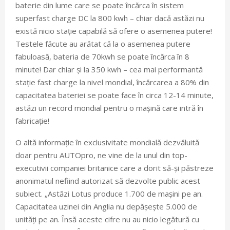
baterie din lume care se poate încărca în sistem
superfast charge DC la 800 kwh – chiar dacă astăzi nu
există nicio stație capabilă să ofere o asemenea putere!
Testele făcute au arătat că la o asemenea putere
fabuloasă, bateria de 70kwh se poate încărca în 8
minute! Dar chiar și la 350 kwh – cea mai performantă
stație fast charge la nivel mondial, încărcarea a 80% din
capacitatea bateriei se poate face în circa 12-14 minute,
astăzi un record mondial pentru o mașină care intră în
fabricație!
O altă informație în exclusivitate mondială dezvăluită
doar pentru AUTOpro, ne vine de la unul din top-
executivii companiei britanice care a dorit să-și păstreze
anonimatul nefiind autorizat să dezvolte public acest
subiect. „Astăzi Lotus produce 1.700 de mașini pe an.
Capacitatea uzinei din Anglia nu depășește 5.000 de
unități pe an. Însă aceste cifre nu au nicio legătură cu