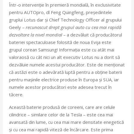
Într-o intervenție în premieră mondială, în exclusivitate
pentru AUTOpro, dl Feng Quingfeng, președintele
gruplui Lotus dar și Chief Technology Officer al grupului
Geely –
recunoscut drept grupul auto cu cea mai rapidă
dezvoltare la nivel mondial –
a dezvăluit că producătorul
bateriei spectaculoase folosită de noua Evija este
grupul corean Samsung! Informația este cu atât mai
valoraosă cu cât nici un alt executiv Lotus nu a dorit să
dezvăluie numele acestui producător. Este de menționat
că astăzi este o adevărată luptă pentru a obține baterii
pentru mașinile electrice produse în Europa și SUA, iar
numele acestor producători este adesea trecut în
tăcere.
Această baterie produsă de coreeni, care are celule
cilindrice – similare celor de la Tesla – este cea mai
avansată din lume, cu cea mai mare densitate enegetică
și cu cea mai rapidă viteză de încărcare. Este prima