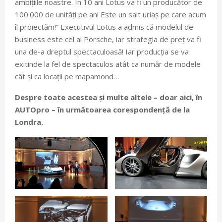
ambițiile noastre. În 10 ani Lotus va fi un producător de
100.000 de unități pe an! Este un salt uriaș pe care acum
îl proiectăm!” Executivul Lotus a admis că modelul de
business este cel al Porsche, iar strategia de preț va fi
una de-a dreptul spectaculoasă! Iar producția se va
exitinde la fel de spectaculos atât ca număr de modele
cât și ca locații pe mapamond…
Despre toate acestea și multe altele – doar aici, în
AUTOpro – în următoarea corespondență de la
Londra.