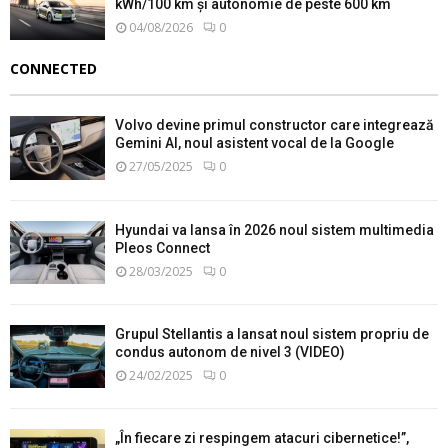
kWh/100 km și autonomie de peste 600 km
04/08/2026
0
CONNECTED
Volvo devine primul constructor care integrează
Gemini AI, noul asistent vocal de la Google
27/05/2025
0
Hyundai va lansa în 2026 noul sistem multimedia
Pleos Connect
28/03/2025
0
Grupul Stellantis a lansat noul sistem propriu de
condus autonom de nivel 3 (VIDEO)
24/02/2025
0
„În fiecare zi respingem atacuri cibernetice!”,