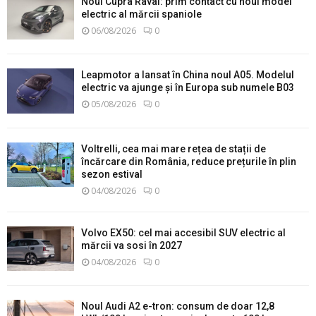
Noul Cupra Raval: prim contact cu noul model
electric al mărcii spaniole
06/08/2026
0
Leapmotor a lansat în China noul A05. Modelul
electric va ajunge și în Europa sub numele B03
05/08/2026
0
Voltrelli, cea mai mare rețea de stații de
încărcare din România, reduce prețurile în plin
sezon estival
04/08/2026
0
Volvo EX50: cel mai accesibil SUV electric al
mărcii va sosi în 2027
04/08/2026
0
Noul Audi A2 e-tron: consum de doar 12,8