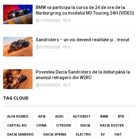
BMW va participa la cursa de 24 de ore de la
Nürburgring cu modelul M3 Touring 24H (VIDEO)
17/03/2026
0
Sandriders – un vis devenit realitate și… trecut
07/03/2026
0
Povestea Dacia Sandriders de la debut până la
anunțul retragerii din W2RC
25/02/2026
0
TAG CLOUD
ALFA ROMEO
APIA
AUDI
AUTOBEST
BMW
BYD
CAPITAL.RO
CHINA
CITROEN
DACIA
DACIA DUSTER
DACIA SANDERO
DACIA SPRING
ELECTRIC
EV
FIAT