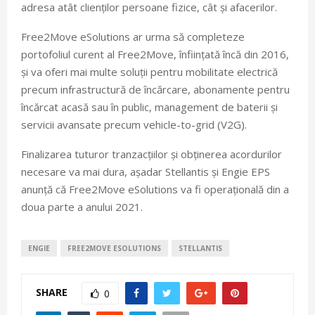
adresa atât clienților persoane fizice, cât și afacerilor.
Free2Move eSolutions ar urma să completeze
portofoliul curent al Free2Move, înființată încă din 2016,
și va oferi mai multe soluții pentru mobilitate electrică
precum infrastructură de încărcare, abonamente pentru
încărcat acasă sau în public, management de baterii și
servicii avansate precum vehicle-to-grid (V2G).
Finalizarea tuturor tranzacțiilor și obținerea acordurilor
necesare va mai dura, așadar Stellantis și Engie EPS
anunță că Free2Move eSolutions va fi operațională din a
doua parte a anului 2021.
ENGIE
FREE2MOVE ESOLUTIONS
STELLANTIS
SHARE
0