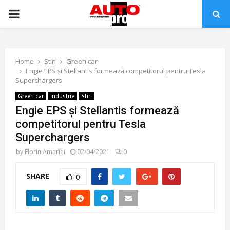
PRIMARY
MENU
Home
Stiri
Green car
Engie EPS și Stellantis formează competitorul pentru Tesla
Superchargers
Green car
Industrie
Stiri
Engie EPS și Stellantis formează
competitorul pentru Tesla
Superchargers
by
Florin Amariei
02/04/2021
0
SHARE
0