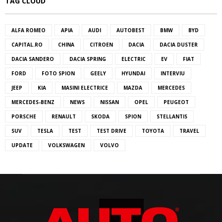
TAG CLOUD
ALFA ROMEO
APIA
AUDI
AUTOBEST
BMW
BYD
CAPITAL.RO
CHINA
CITROEN
DACIA
DACIA DUSTER
DACIA SANDERO
DACIA SPRING
ELECTRIC
EV
FIAT
FORD
FOTO SPION
GEELY
HYUNDAI
INTERVIU
JEEP
KIA
MASINI ELECTRICE
MAZDA
MERCEDES
MERCEDES-BENZ
NEWS
NISSAN
OPEL
PEUGEOT
PORSCHE
RENAULT
SKODA
SPION
STELLANTIS
SUV
TESLA
TEST
TEST DRIVE
TOYOTA
TRAVEL
UPDATE
VOLKSWAGEN
VOLVO