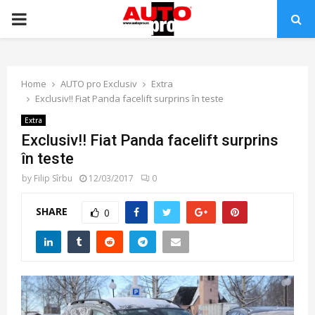
PRIMARY
MENU
Home
AUTO pro Exclusiv
Extra
Exclusiv!! Fiat Panda facelift surprins în teste
Extra
Exclusiv!! Fiat Panda facelift surprins
în teste
by
Filip Sîrbu
12/03/2017
0
SHARE
0