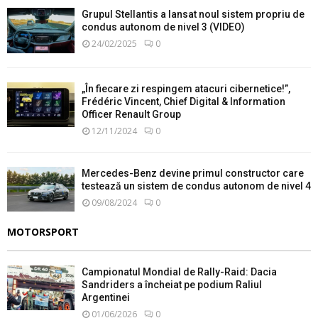
Grupul Stellantis a lansat noul sistem propriu de
condus autonom de nivel 3 (VIDEO)
24/02/2025
0
„În fiecare zi respingem atacuri cibernetice!”,
Frédéric Vincent, Chief Digital & Information
Officer Renault Group
12/11/2024
0
Mercedes-Benz devine primul constructor care
testează un sistem de condus autonom de nivel 4
09/08/2024
0
MOTORSPORT
Campionatul Mondial de Rally-Raid: Dacia
Sandriders a încheiat pe podium Raliul
Argentinei
01/06/2026
0