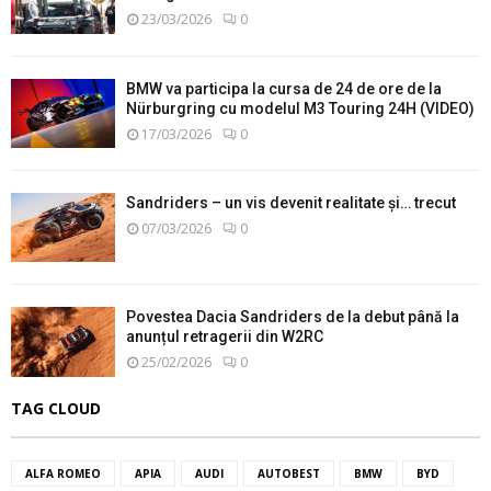
23/03/2026
0
BMW va participa la cursa de 24 de ore de la
Nürburgring cu modelul M3 Touring 24H (VIDEO)
17/03/2026
0
Sandriders – un vis devenit realitate și… trecut
07/03/2026
0
Povestea Dacia Sandriders de la debut până la
anunțul retragerii din W2RC
25/02/2026
0
TAG CLOUD
ALFA ROMEO
APIA
AUDI
AUTOBEST
BMW
BYD