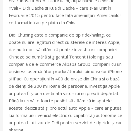
era cunoscut drept Didi Kuaidi, după numele celor doi
rivali – Didi Dache și Kuaidi Dache – care s-au unit în
Februarie 2015 pentru face față amenințării Americanilor
ce tocmai intrau pe piața din China.
Didi Chuxing este o companie de tip ride-hailing, ce
poate nu are legături direct cu sferele de interes Apple,
dar nu trebui să uităm că printre investitorii companiei
Chineze se numără și gigantul Tencent Holdings sau
compania de e-commerce Alibaba Group, companii cu un
business asemănător producătorului faimoaselor iPhone
și iPad. Cu operațiuni în 400 de orașe din China și o bază
de clienți de 300 millioane de persoane, investiția Apple
ar putea fi și una destinată viitorului nu prea îndepărtat.
Până la urmă, e foarte posibil să aflăm că în spatele
acestei decizii stă și proiectul auto Apple – care ar putea
lua forma unui vehicul electric cu capabilități autonome ce
ar putea fi utilizat de Didi pentru servicii de tip ride și car
sharing.