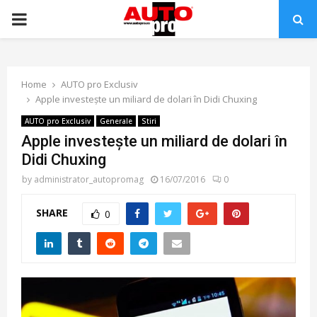
PRIMARY
MENU
Home
AUTO pro Exclusiv
Apple investește un miliard de dolari în Didi Chuxing
AUTO pro Exclusiv
Generale
Stiri
Apple investește un miliard de dolari în
Didi Chuxing
by
administrator_autopromag
16/07/2016
0
SHARE
0