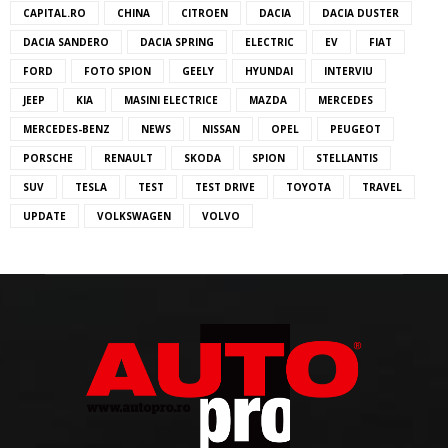
CAPITAL.RO
CHINA
CITROEN
DACIA
DACIA DUSTER
DACIA SANDERO
DACIA SPRING
ELECTRIC
EV
FIAT
FORD
FOTO SPION
GEELY
HYUNDAI
INTERVIU
JEEP
KIA
MASINI ELECTRICE
MAZDA
MERCEDES
MERCEDES-BENZ
NEWS
NISSAN
OPEL
PEUGEOT
PORSCHE
RENAULT
SKODA
SPION
STELLANTIS
SUV
TESLA
TEST
TEST DRIVE
TOYOTA
TRAVEL
UPDATE
VOLKSWAGEN
VOLVO