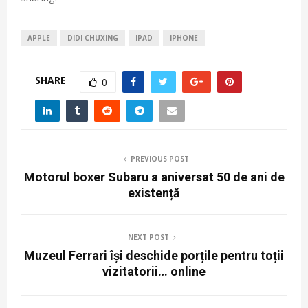
APPLE
DIDI CHUXING
IPAD
IPHONE
SHARE
0
PREVIOUS POST
Motorul boxer Subaru a aniversat 50 de ani de
existență
NEXT POST
Muzeul Ferrari își deschide porțile pentru toții
vizitatorii… online