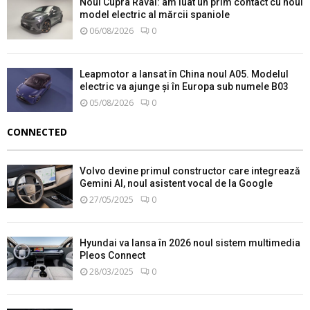
Noul Cupra Raval: am luat un prim contact cu noul
model electric al mărcii spaniole
06/08/2026
0
Leapmotor a lansat în China noul A05. Modelul
electric va ajunge și în Europa sub numele B03
05/08/2026
0
CONNECTED
Volvo devine primul constructor care integrează
Gemini AI, noul asistent vocal de la Google
27/05/2025
0
Hyundai va lansa în 2026 noul sistem multimedia
Pleos Connect
28/03/2025
0