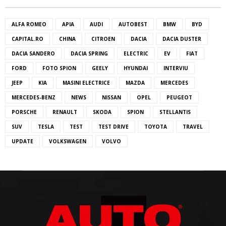
ALFA ROMEO
APIA
AUDI
AUTOBEST
BMW
BYD
CAPITAL.RO
CHINA
CITROEN
DACIA
DACIA DUSTER
DACIA SANDERO
DACIA SPRING
ELECTRIC
EV
FIAT
FORD
FOTO SPION
GEELY
HYUNDAI
INTERVIU
JEEP
KIA
MASINI ELECTRICE
MAZDA
MERCEDES
MERCEDES-BENZ
NEWS
NISSAN
OPEL
PEUGEOT
PORSCHE
RENAULT
SKODA
SPION
STELLANTIS
SUV
TESLA
TEST
TEST DRIVE
TOYOTA
TRAVEL
UPDATE
VOLKSWAGEN
VOLVO