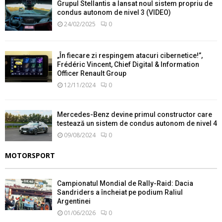
Grupul Stellantis a lansat noul sistem propriu de
condus autonom de nivel 3 (VIDEO)
24/02/2025
0
„În fiecare zi respingem atacuri cibernetice!”,
Frédéric Vincent, Chief Digital & Information
Officer Renault Group
12/11/2024
0
Mercedes-Benz devine primul constructor care
testează un sistem de condus autonom de nivel 4
09/08/2024
0
MOTORSPORT
Campionatul Mondial de Rally-Raid: Dacia
Sandriders a încheiat pe podium Raliul
Argentinei
01/06/2026
0