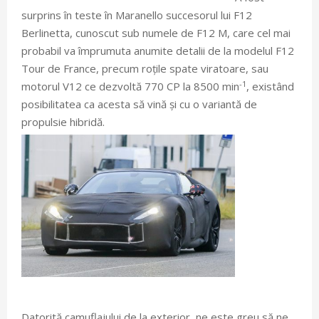
surprins în teste în Maranello succesorul lui F12
Berlinetta, cunoscut sub numele de F12 M, care cel mai
probabil va împrumuta anumite detalii de la modelul F12
Tour de France, precum roțile spate viratoare, sau
-1
motorul V12 ce dezvoltă 770 CP la 8500 min
, existând
posibilitatea ca acesta să vină și cu o variantă de
propulsie hibridă.
Datorită camuflajului de la exterior, ne este greu să ne