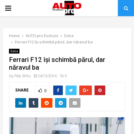
PRIMARY
MENU
Home
AUTO pro Exclusiv
Extra
Ferrari F12 își schimbă părul, dar năravul ba
Extra
Ferrari F12 își schimbă părul, dar
năravul ba
by
Filip Sîrbu
24/12/2016
0
SHARE
0