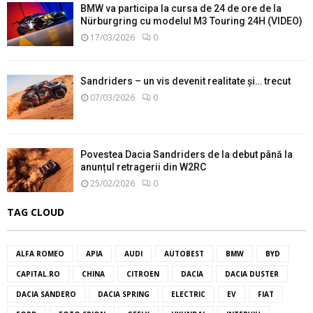
BMW va participa la cursa de 24 de ore de la
Nürburgring cu modelul M3 Touring 24H (VIDEO)
17/03/2026
0
Sandriders – un vis devenit realitate și… trecut
07/03/2026
0
Povestea Dacia Sandriders de la debut până la
anunțul retragerii din W2RC
25/02/2026
0
TAG CLOUD
ALFA ROMEO
APIA
AUDI
AUTOBEST
BMW
BYD
CAPITAL.RO
CHINA
CITROEN
DACIA
DACIA DUSTER
DACIA SANDERO
DACIA SPRING
ELECTRIC
EV
FIAT