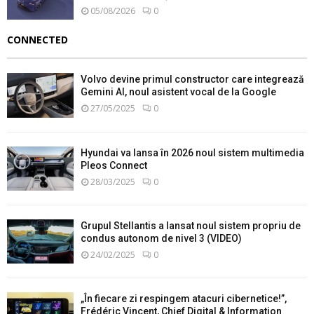
05/08/2026
0
CONNECTED
Volvo devine primul constructor care integrează
Gemini AI, noul asistent vocal de la Google
27/05/2025
0
Hyundai va lansa în 2026 noul sistem multimedia
Pleos Connect
28/03/2025
0
Grupul Stellantis a lansat noul sistem propriu de
condus autonom de nivel 3 (VIDEO)
24/02/2025
0
„În fiecare zi respingem atacuri cibernetice!”,
Frédéric Vincent, Chief Digital & Information