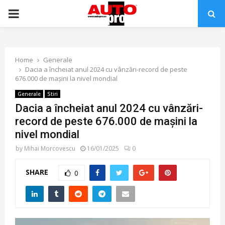
PRIMARY
MENU
Home
Generale
Dacia a încheiat anul 2024 cu vânzări-record de peste
676.000 de mașini la nivel mondial
Generale
Stiri
Dacia a încheiat anul 2024 cu vânzări-
record de peste 676.000 de mașini la
nivel mondial
by
Mihai Morcovescu
16/01/2025
0
SHARE
0