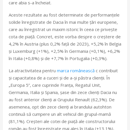
care abia s-a încheiat.
Aceste rezultate au fost determinate de performanțele
solide înregistrate de Dacia în mai multe țări europene,
care au înregistrat un maxim istoric în ceea ce privește
cota de piață. Concret, este vorba despre o creștere de
4,2% în Austria (plus 0,2% față de 2023), +5,2% în Belgia
și Luxemburg (+1%), +2,5% în Germania (+0,1%), +6,2%
în Italia (+0,8%) și de +7,7% în Portugalia (+0,3%).
La atractivitatea pentru
marca românească
c contribuit
și capacitatea de a cuceri și de a-și păstra clienții. În
„Europa 5”, care cuprinde Franța, Regatul Unit,
Germania, Italia și Spania, șase din zece clienți Dacia nu
au fost anterior clienți ai Grupului Renault (62,3%). De
asemenea, opt din zece clienți ai brandului autohton
continuă să cumpere un alt vehicul din grupul-mamă
(81,1%). Creșteri ale cotei de piață ale constructorului
român au fost înregistrate mai ales în Italia (+13,1%),